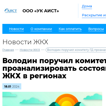
Дома
ООО «УК АИСТ»
Раскрытие 
Новости
О компании
Как оплатить
Вопросы
Новости ЖКХ
—
—
Главная
Новости ЖКХ
Володин поручил комитету ГД проана
Володин поручил комитет
проанализировать состоя
ЖКХ в регионах
18.01
2024