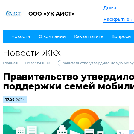
Дома
ООО «УК АИСТ»
Раскрытие 
Новости
О компании
Как оплатить
Вопросы
Новости ЖКХ
—
—
Главная
Новости ЖКХ
Правительство утвердило новую мер
Правительство утвердил
поддержки семей мобил
17.04
2024
/
1